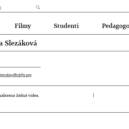
Filmy
Studenti
Pedagog
a Slezáková
rmnxbin@cbfg.pm
alezena žádná videa.