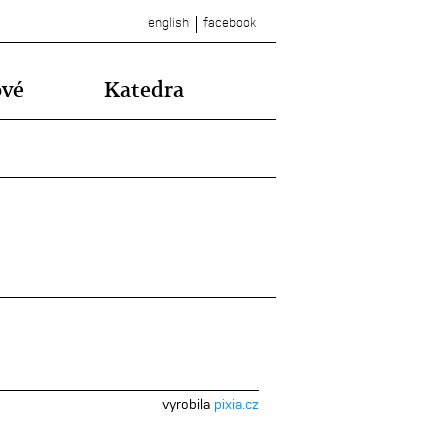
english
facebook
ové
Katedra
vyrobila
pixia.cz