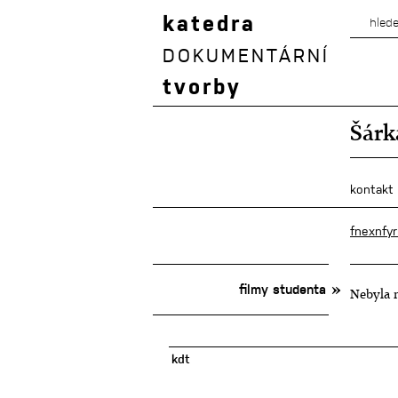
katedra
DOKUMENTÁRNÍ
tvorby
Šárk
kontakt
fnexnfy
filmy studenta
Nebyla n
kdt