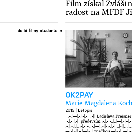
Film získal Zvlášt
radost na MFDF Ji
další filmy studenta
OK2PAY
Marie-Magdalena Koc
|
2019
Letopis
.–.|—|.-.|-|.-.|.|-|| Ladislava Prajsnera, -
|-.|.-||.-|| především .-.|.-|-..|..|—|.-|–|.-|-
.–.|.-.|.|…-|.-|–..|-.|—|..-||-.-.|.-|…|-||…
—|-|.-||.–.|—|-..| značkou —|-.-|..—|.–.|.