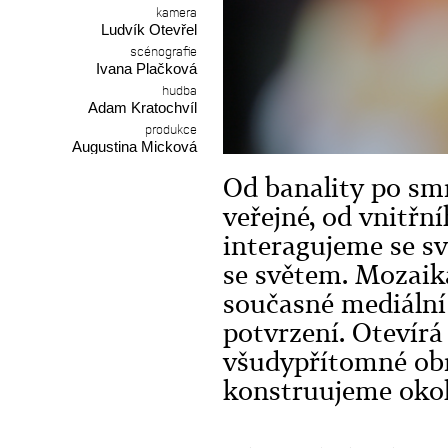
kamera
Ludvík Otevřel
scénografie
Ivana Plačková
hudba
Adam Kratochvíl
produkce
Augustina Micková
Od banality po sm
veřejné, od vnitřní
interagujeme se sv
se světem. Mozaika 
současné mediální
potvrzení. Otevírá
všudypřítomné ob
konstruujeme okoln