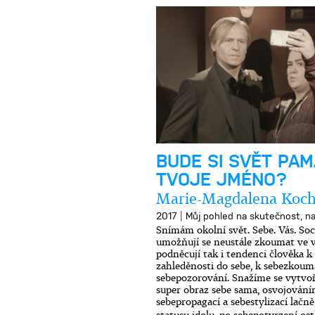
BUDE SI SVĚT PA
TVOJE JMÉNO?
Marie-Magdalena Koc
|
2017
Můj pohled na skutečnost, na
Snímám okolní svět. Sebe. Vás. Soc
umožňují se neustále zkoumat ve 
podněcují tak i tendenci člověka 
zahleděnosti do sebe, k sebezkoum
sebepozorování. Snažíme se vytvoř
super obraz sebe sama, osvojováním
sebepropagací a sebestylizací lačn