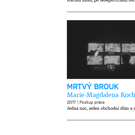
statusu idolu, po sebepotvrzení os
MRTVÝ BROUK
Marie-Magdalena Koc
|
2017
Postup práce
Jedna noc, jeden obchodní dům a j