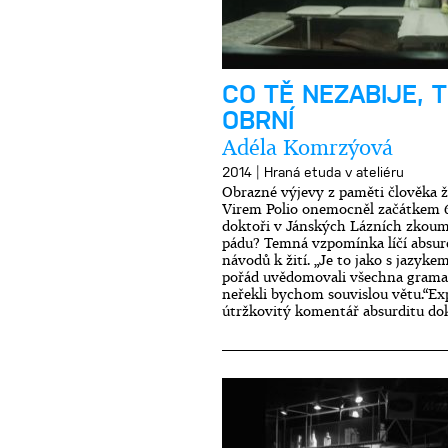
CO TĚ NEZABIJE, 
OBRNÍ
Adéla Komrzýová
|
2014
Hraná etuda v ateliéru
Obrazné výjevy z paměti člověka ži
Virem Polio onemocněl začátkem 60
doktoři v Jánských Lázních zkoum
pádu? Temná vzpomínka líčí absurd
návodů k žití. „Je to jako s jazyk
pořád uvědomovali všechna gramat
neřekli bychom souvislou větu.“Ex
útržkovitý komentář absurditu dok