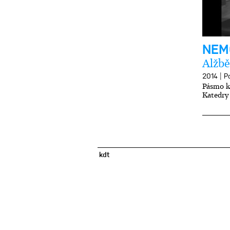
NEM
Alžb
|
2014
P
Pásmo k
Katedry
kdt