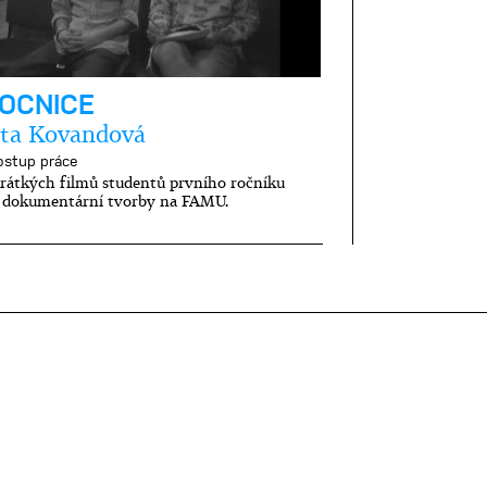
OCNICE
ěta Kovandová
ostup práce
rátkých filmů studentů prvního ročníku
 dokumentární tvorby na FAMU.