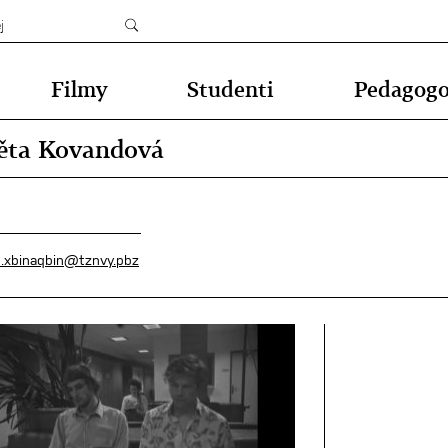
Filmy
Studenti
Pedagog
ěta Kovandová
.xbinaqbin@tznvy.pbz