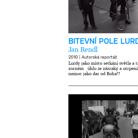
BITEVNÍ POLE LUR
Jan Rendl
|
2010
Autorská reportáž
Lurdy jako místo setkání světla a t
zorném úhlu se zázraky a utrpen
nemoc jako dar od Boha!?