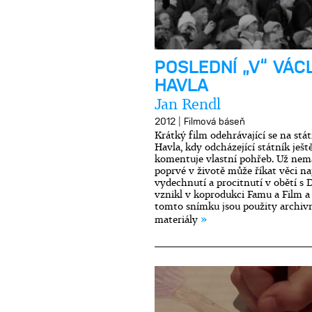
POSLEDNÍ „V“ VÁC
HAVLA
Jan Rendl
|
2012
Filmová báseň
Krátký film odehrávající se na st
Havla, kdy odcházející státník ješt
komentuje vlastní pohřeb. Už nemá 
poprvé v životě může říkat věci na
vydechnutí a procitnutí v obětí s 
vznikl v koprodukci Famu a Film a 
tomto snímku jsou použity archiv
»
materiály