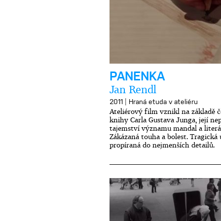
PANENKA
Jan Rendl
|
2011
Hraná etuda v ateliéru
Ateliérový film vznikl na základě 
knihy Carla Gustava Junga, její ne
tajemství významu mandal a liter
Zákázaná touha a bolest. Tragická
propíraná do nejmenších detailů.