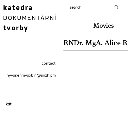
katedra
DOKUMENTÁRNÍ
Movies
tvorby
RNDr. MgA. Alice R
contact
nyvpr.ehmvpxbin@snzh.pm
kdt