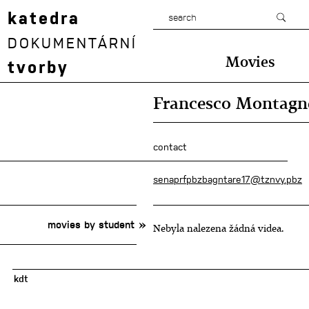
katedra
DOKUMENTÁRNÍ
Movies
tvorby
Francesco Montagn
contact
senaprfpbzbagntare17@tznvy.pbz
movies by student
Nebyla nalezena žádná videa.
kdt