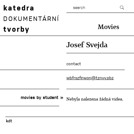
katedra
DOKUMENTÁRNÍ
Movies
tvorby
Josef Svejda
contact
wbfrszfirwqn@tznvy.pbz
movies by student
Nebyla nalezena žádná videa.
kdt