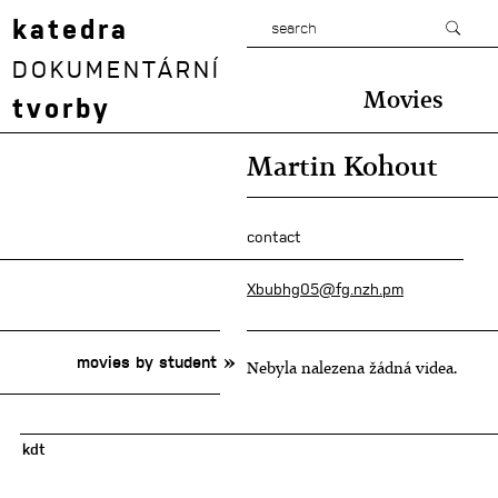
katedra
DOKUMENTÁRNÍ
Movies
tvorby
Martin Kohout
contact
Xbubhg05@fg.nzh.pm
movies by student
Nebyla nalezena žádná videa.
kdt