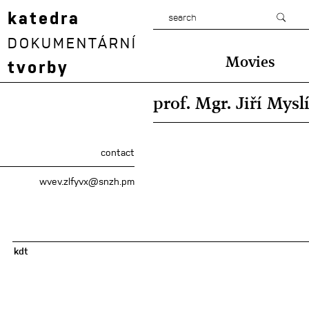
katedra
DOKUMENTÁRNÍ
Movies
tvorby
prof. Mgr. Jiří Mysl
contact
wvev.zlfyvx@snzh.pm
kdt