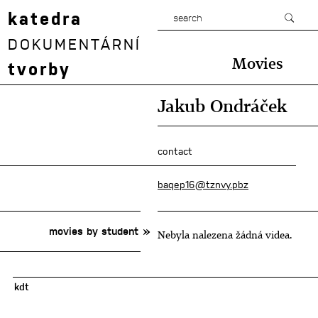
katedra
DOKUMENTÁRNÍ
Movies
tvorby
Jakub Ondráček
contact
baqep16@tznvy.pbz
movies by student
Nebyla nalezena žádná videa.
kdt