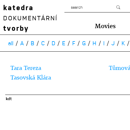
katedra
DOKUMENTÁRNÍ
Movies
tvorby
all
A
B
C
D
E
F
G
H
I
J
K
Tara Tereza
Tůmová
Tasovská Klára
kdt