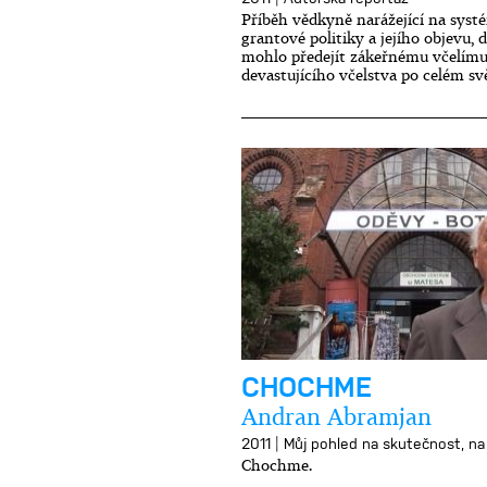
Příběh vědkyně narážející na syst
grantové politiky a jejího objevu,
mohlo předejít zákeřnému včelím
devastujícího včelstva po celém sv
CHOCHME
Andran Abramjan
|
2011
Můj pohled na skutečnost, na 
Chochme.