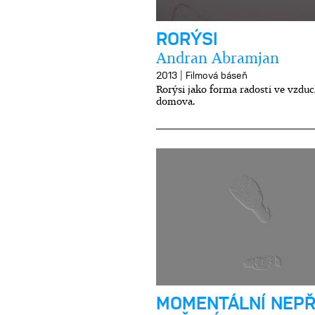
RORÝSI
Andran Abramjan
|
2013
Filmová báseň
Rorýsi jako forma radosti ve vzdu
domova.
MOMENTÁLNÍ NEPŘ