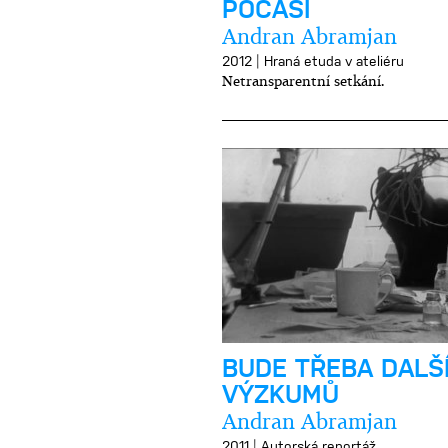
POČASÍ
Andran Abramjan
|
2012
Hraná etuda v ateliéru
Netransparentní setkání.
BUDE TŘEBA DALŠ
VÝZKUMŮ
Andran Abramjan
|
2011
Autorská reportáž