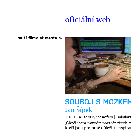
oficiální web
další filmy studenta
SOUBOJ S MOZKE
Jan Šípek
|
|
2009
Autorský videofilm
Bakalářs
„Chtěl jsem natočit portrét třech
kteří jsou pro mně důležití, inspir