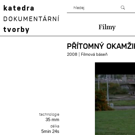
katedra
DOKUMENTÁRNÍ
Filmy
tvorby
PŘÍTOMNÝ OKAMŽI
|
2008
Filmová báseň
technologie
35 mm
délka
5min 24s