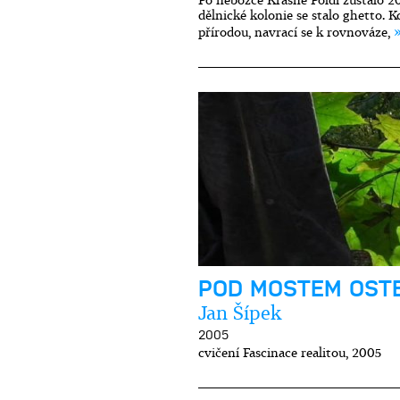
Po nebožce Krásné Poldi zůstalo 20
dělnické kolonie se stalo ghetto. 
přírodou, navrací se k rovnováze,
POD MOSTEM OST
Jan Šípek
2005
cvičení Fascinace realitou, 2005