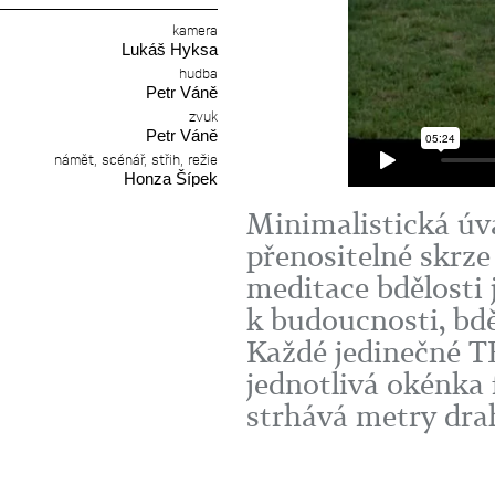
kamera
Lukáš Hyksa
hudba
Petr Váně
zvuk
Petr Váně
námět, scénář, střih, režie
Honza Šípek
Minimalistická úva
přenositelné skrz
meditace bdělosti 
k budoucnosti, bd
Každé jedinečné TE
jednotlivá okénka
strhává metry dr