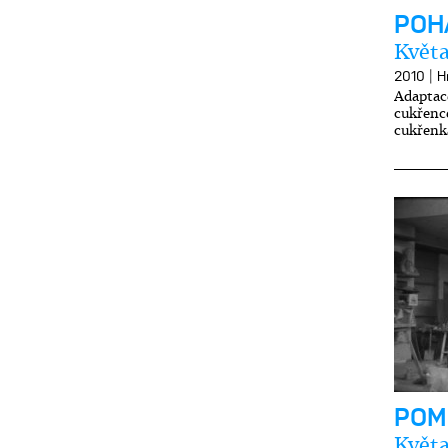
POH
Květa
|
2010
H
Adaptac
cukřence
cukřenk
POM
Květa