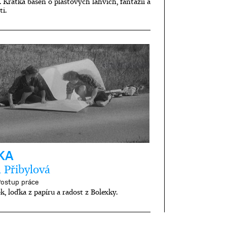
 Krátká báseň o plastových lahvích, fantazii a
ti.
KA
 Přibylová
ostup práce
ěk, loďka z papíru a radost z Bolexky.