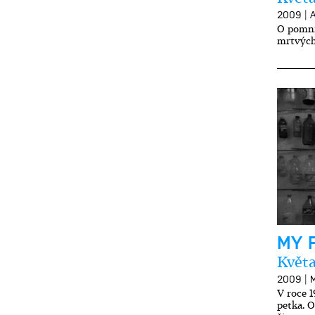
|
2009
A
O pomní
mrtvých
MY 
Květa
|
2009
M
V roce 1
petka. O