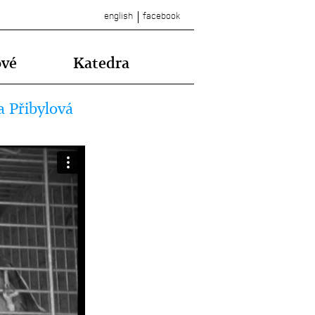
english
facebook
ové
Katedra
a Přibylová