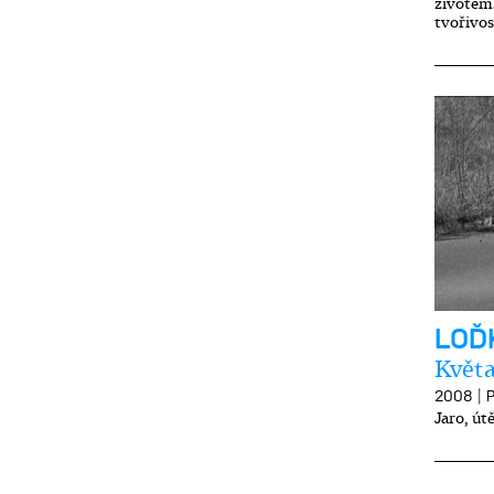
životem.
tvořivos
LOĎ
Květa
|
2008
P
Jaro, út