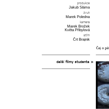
produkce
Jakub Sláma
zvuk
Marek Poledna
kamera
Marek Brožek
Květa Přibylová
střih
Črt Brajnik
Čaj o p
další filmy studenta