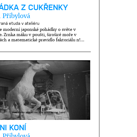
ÁDKA Z CUKŘENKY
 Přibylová
raná etuda v ateliéru
e moderní japonské pohádky o světe v
. Zrnka máku v poušti, široširé moře v
ách a matematické pravidlo faktoriálu n!…
NI KONÍ
 Přibylová