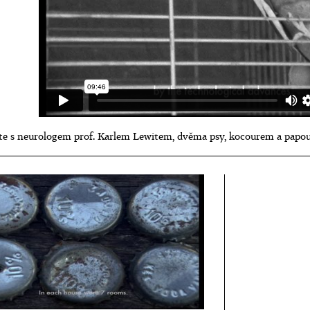
áte s neurologem prof. Karlem Lewitem, dvěma psy, kocourem a papo