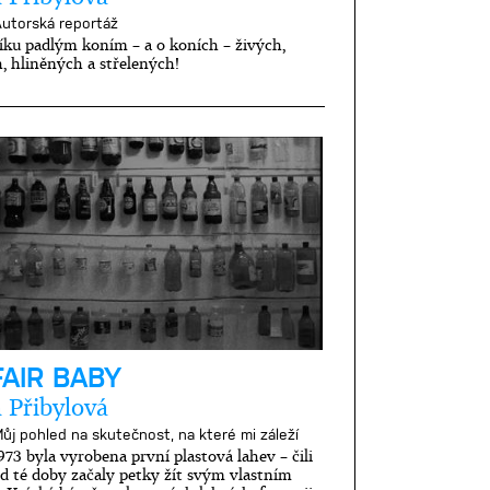
utorská reportáž
ku padlým koním – a o koních – živých,
, hliněných a střelených!
FAIR BABY
 Přibylová
ůj pohled na skutečnost, na které mi záleží
973 byla vyrobena první plastová lahev – čili
d té doby začaly petky žít svým vlastním