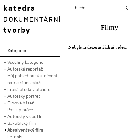
katedra
DOKUMENTÁRNÍ
Filmy
tvorby
Nebyla nalezena žádná videa.
Kategorie
Všechny kategorie
Autorská reportáž
Můj pohled na skutečnost,
na které mi záleží
Hraná etuda v ateliéru
Autorský portrét
Filmová báseň
Postup práce
Autorský videofilm
Bakalářský film
Absolventský film
Letopis