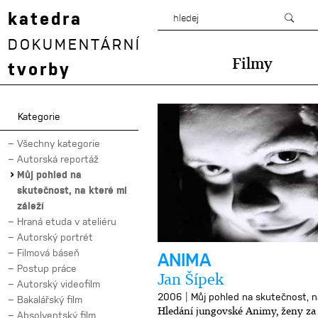
katedra
DOKUMENTÁRNÍ
Filmy
tvorby
Kategorie
Všechny kategorie
Autorská reportáž
Můj pohled na
skutečnost, na které mi
záleží
Hraná etuda v ateliéru
Autorský portrét
Filmová báseň
ANIMA
Postup práce
Jan Šípek
Autorský videofilm
|
2006
Můj pohled na skutečnost, na
Bakalářský film
Hledání jungovské Animy, ženy z
Absolventský film