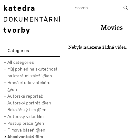
katedra
DOKUMENTÁRNÍ
Movies
tvorby
Nebyla nalezena žádná videa.
Categories
All categories
Můj pohled na skutečnost,
na které mi záleží @en
Hraná etuda v ateliéru
@en
Autorská reportáž
Autorský portrét @en
Bakalářský film @en
Autorský videofilm
Postup práce @en
Filmová báseň @en
Absolventský film