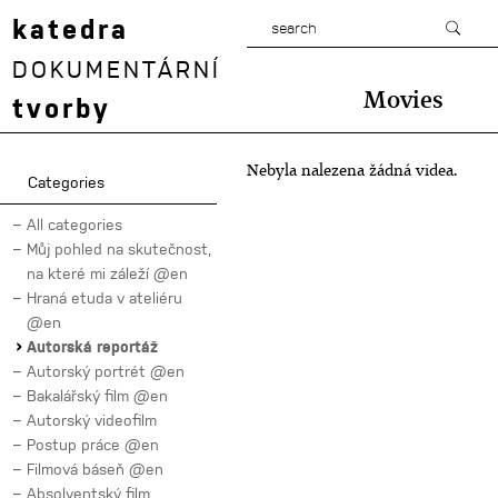
katedra
DOKUMENTÁRNÍ
Movies
tvorby
Nebyla nalezena žádná videa.
Categories
All categories
Můj pohled na skutečnost,
na které mi záleží @en
Hraná etuda v ateliéru
@en
Autorská reportáž
Autorský portrét @en
Bakalářský film @en
Autorský videofilm
Postup práce @en
Filmová báseň @en
Absolventský film