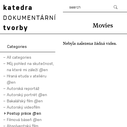
katedra
DOKUMENTÁRNÍ
Movies
tvorby
Nebyla nalezena žádná videa.
Categories
All categories
Můj pohled na skutečnost,
na které mi záleží @en
Hraná etuda v ateliéru
@en
Autorská reportáž
Autorský portrét @en
Bakalářský film @en
Autorský videofilm
Postup práce @en
Filmová báseň @en
Absolventský film