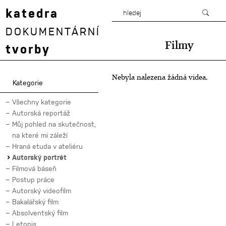
katedra
DOKUMENTÁRNÍ
Filmy
tvorby
Nebyla nalezena žádná videa.
Kategorie
Všechny kategorie
Autorská reportáž
Můj pohled na skutečnost,
na které mi záleží
Hraná etuda v ateliéru
Autorský portrét
Filmová báseň
Postup práce
Autorský videofilm
Bakalářský film
Absolventský film
Letopis