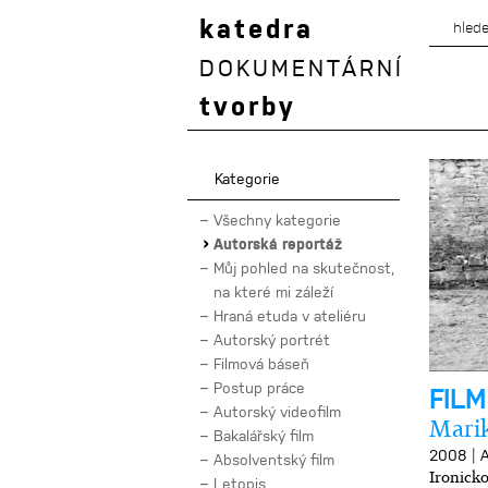
katedra
DOKUMENTÁRNÍ
tvorby
Kategorie
Všechny kategorie
Autorská reportáž
Můj pohled na skutečnost,
na které mi záleží
Hraná etuda v ateliéru
Autorský portrét
Filmová báseň
Postup práce
FIL
Autorský videofilm
Mari
Bakalářský film
|
2008
A
Absolventský film
Ironicko
Letopis