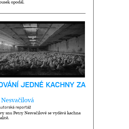
kousek opodál.
OVÁNÍ JEDNÉ KACHNY ZA
 Nesvačilová
utorská reportáž
vy snu Petry Nesvačilové se vydává kachna
alitě.