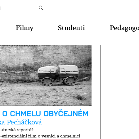
Filmy
Studenti
Pedagog
M O CHMELU OBYČEJNÉM
ka Pecháčková
utorská reportáž
-existenciální film o vesnici a chmelnici