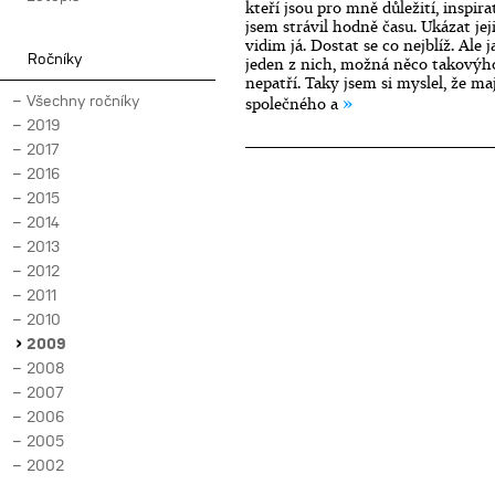
kteří jsou pro mně důležití, inspir
jsem strávil hodně času. Ukázat jej
vidim já. Dostat se co nejblíž. Ale 
Ročníky
jeden z nich, možná něco takovýho
nepatří. Taky jsem si myslel, že ma
»
Všechny ročníky
společného a
2019
2017
2016
2015
2014
2013
2012
2011
2010
2009
2008
2007
2006
2005
2002