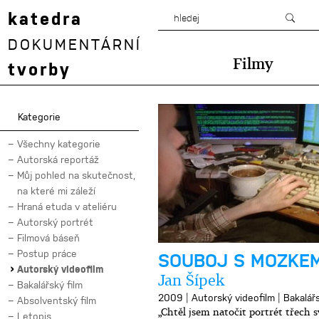
katedra
DOKUMENTÁRNÍ
Filmy
tvorby
Kategorie
Všechny kategorie
Autorská reportáž
Můj pohled na skutečnost,
na které mi záleží
Hraná etuda v ateliéru
Autorský portrét
Filmová báseň
Postup práce
SOUBOJ S MOZKE
Autorský videofilm
Jan Šípek
Bakalářský film
|
|
2009
Autorský videofilm
Bakalářs
Absolventský film
„Chtěl jsem natočit portrét třech
Letopis