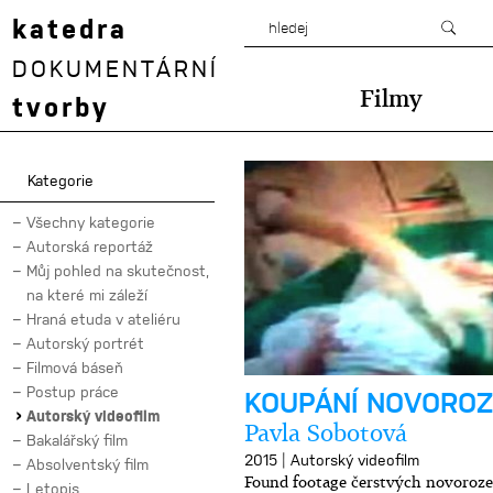
katedra
DOKUMENTÁRNÍ
Filmy
tvorby
Kategorie
Všechny kategorie
Autorská reportáž
Můj pohled na skutečnost,
na které mi záleží
Hraná etuda v ateliéru
Autorský portrét
Filmová báseň
Postup práce
KOUPÁNÍ NOVORO
Autorský videofilm
Pavla Sobotová
Bakalářský film
|
2015
Autorský videofilm
Absolventský film
Found footage čerstvých novoroze
Letopis