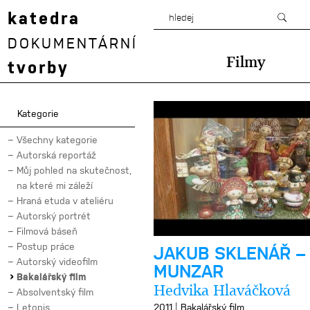
katedra
DOKUMENTÁRNÍ
Filmy
tvorby
Kategorie
Všechny kategorie
Autorská reportáž
Můj pohled na skutečnost,
na které mi záleží
Hraná etuda v ateliéru
Autorský portrét
Filmová báseň
Postup práce
JAKUB SKLENÁŘ –
Autorský videofilm
MUNZAR
Bakalářský film
Hedvika Hlaváčková
Absolventský film
|
Letopis
2011
Bakalářský film