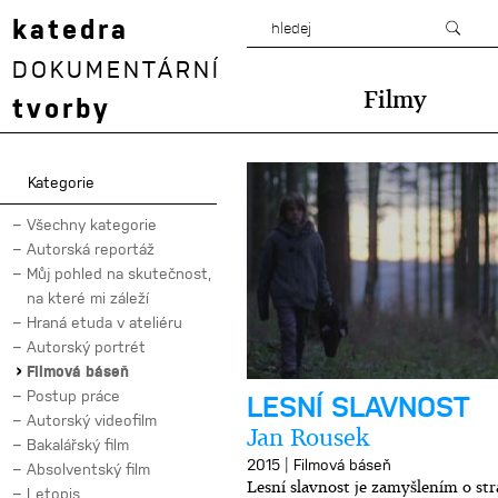
katedra
DOKUMENTÁRNÍ
Filmy
tvorby
Kategorie
Všechny kategorie
Autorská reportáž
Můj pohled na skutečnost,
na které mi záleží
Hraná etuda v ateliéru
Autorský portrét
Filmová báseň
Postup práce
LESNÍ SLAVNOST
Autorský videofilm
Jan Rousek
Bakalářský film
|
2015
Filmová báseň
Absolventský film
Lesní slavnost je zamyšlením o st
Letopis