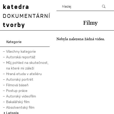
katedra
DOKUMENTÁRNÍ
Filmy
tvorby
Nebyla nalezena žádná videa.
Kategorie
Všechny kategorie
Autorská reportáž
Můj pohled na skutečnost,
na které mi záleží
Hraná etuda v ateliéru
Autorský portrét
Filmová báseň
Postup práce
Autorský videofilm
Bakalářský film
Absolventský film
Letopis