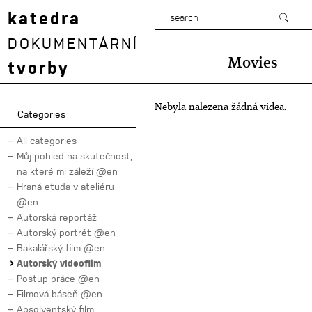
katedra
DOKUMENTÁRNÍ
Movies
tvorby
Nebyla nalezena žádná videa.
Categories
All categories
Můj pohled na skutečnost,
na které mi záleží @en
Hraná etuda v ateliéru
@en
Autorská reportáž
Autorský portrét @en
Bakalářský film @en
Autorský videofilm
Postup práce @en
Filmová báseň @en
Absolventský film