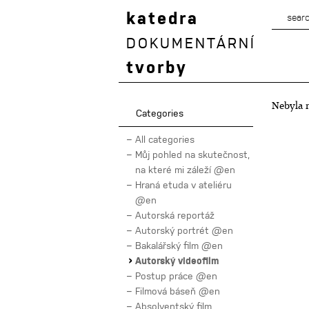
katedra
DOKUMENTÁRNÍ
tvorby
Nebyla n
Categories
All categories
Můj pohled na skutečnost,
na které mi záleží @en
Hraná etuda v ateliéru
@en
Autorská reportáž
Autorský portrét @en
Bakalářský film @en
Autorský videofilm
Postup práce @en
Filmová báseň @en
Absolventský film