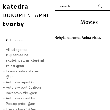
katedra
DOKUMENTÁRNÍ
Movies
tvorby
Nebyla nalezena žádná videa.
Categories
All categories
Můj pohled na
skutečnost, na které mi
záleží @en
Hraná etuda v ateliéru
@en
Autorská reportáž
Autorský portrét @en
Bakalářský film @en
Autorský videofilm
Postup práce @en
Filmová báseň @en