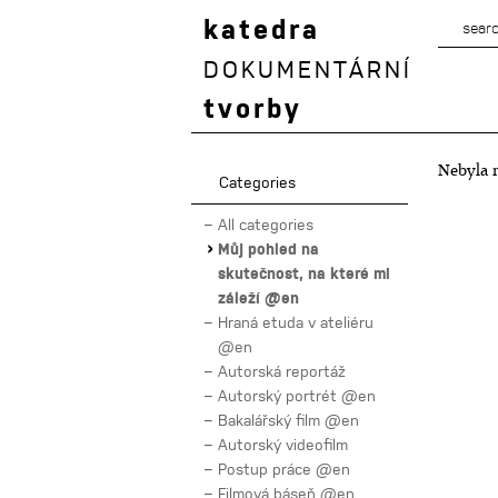
katedra
DOKUMENTÁRNÍ
tvorby
Nebyla n
Categories
All categories
Můj pohled na
skutečnost, na které mi
záleží @en
Hraná etuda v ateliéru
@en
Autorská reportáž
Autorský portrét @en
Bakalářský film @en
Autorský videofilm
Postup práce @en
Filmová báseň @en