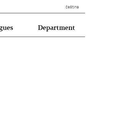
čeština
gues
Department