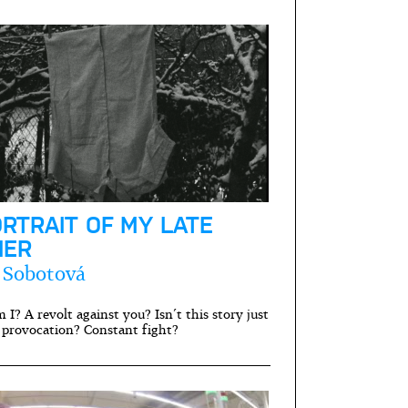
ORTRAIT OF MY LATE
HER
 Sobotová
I? A revolt against you? Isn´t this story just
 provocation? Constant fight?