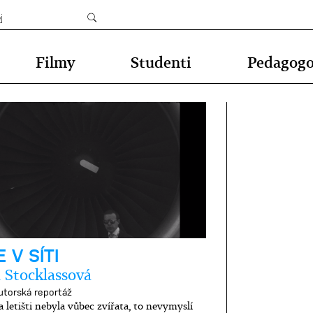
Filmy
Studenti
Pedagog
 V SÍTI
 Stocklassová
utorská reportáž
letišti nebyla vůbec zvířata, to nevymyslí