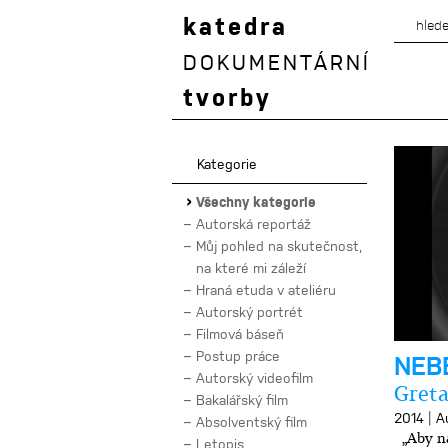
katedra
DOKUMENTÁRNÍ
tvorby
Kategorie
Všechny kategorie
Autorská reportáž
Můj pohled na skutečnost,
na které mi záleží
Hraná etuda v ateliéru
Autorský portrét
Filmová báseň
Postup práce
NEBE
Autorský videofilm
Greta
Bakalářský film
|
2014
A
Absolventský film
„Aby na 
Letopis