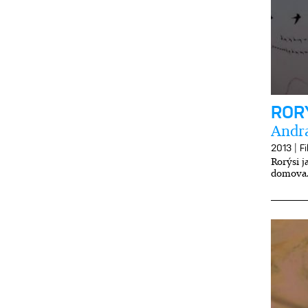
ROR
Andr
|
2013
F
Rorýsi j
domova