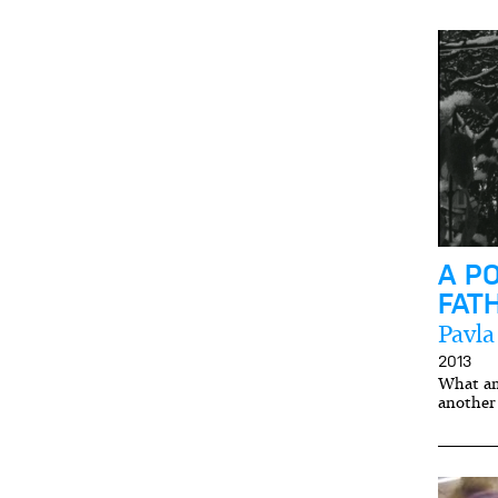
A P
FAT
Pavla
2013
What am 
another