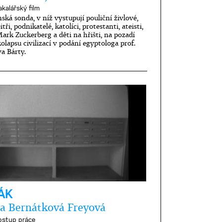
akalářský film
ská sonda, v níž vystupují pouliční živlové,
tři, podnikatelé, katolíci, protestanti, ateisti,
ark Zuckerberg a děti na hřišti, na pozadí
olapsu civilizací v podání egyptologa prof.
a Bárty.
ÁK
a Bernátková Freyová
ostup práce