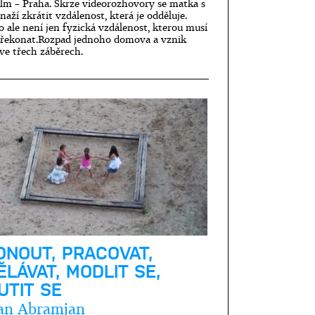
lm – Praha. Skrze videorozhovory se matka s
naží zkrátit vzdálenost, která je odděluje.
 ale není jen fyzická vzdálenost, kterou musí
překonat.Rozpad jednoho domova a vznik
ve třech záběrech.
DNOUT, PRACOVAT,
LÁVAT, MODLIT SE,
UTIT SE
an Abramjan