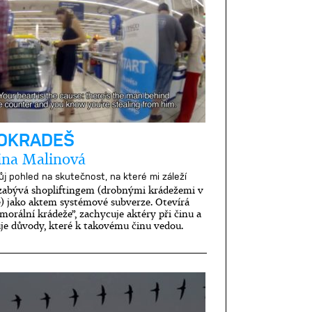
OKRADEŠ
ina Malinová
ůj pohled na skutečnost, na které mi záleží
 zabývá shopliftingem (drobnými krádežemi v
) jako aktem systémové subverze. Otevírá
morální krádeže”, zachycuje aktéry při činu a
je důvody, které k takovému činu vedou.