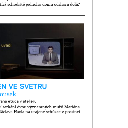
tírá schodiště jednoho domu odshora dolů.“
EN VE SVETRU
Rousek
raná etuda v ateliéru
í setkání dvou významných mužů Mariána
Václava Havla na utajené schůzce v prosinci