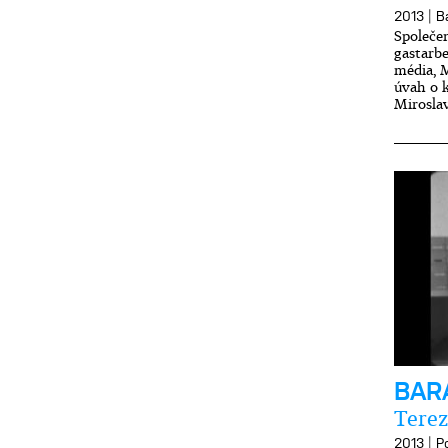
|
2013
B
Společen
gastarbei
média, M
úvah o k
Miroslav
BAR
Terez
|
2013
P