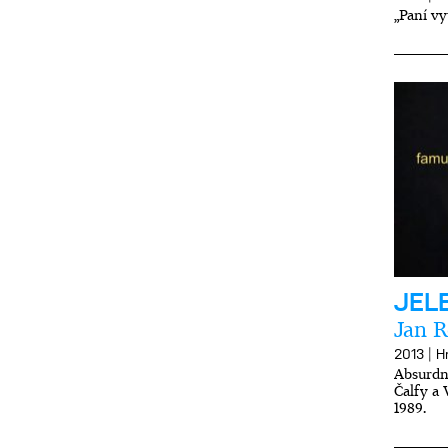
„Paní vy
JEL
Jan 
|
2013
H
Absurdn
Čalfy a 
1989.