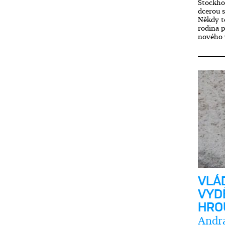
Stockho
dcerou s
Někdy to
rodina 
nového 
VLÁ
VYDĚ
HRO
Andr