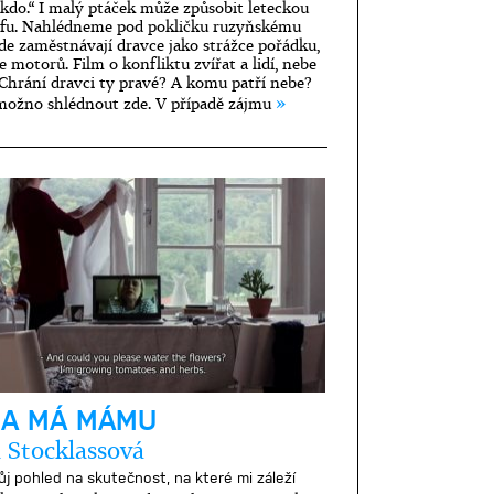
kdo.“ I malý ptáček může způsobit leteckou
ofu. Nahlédneme pod pokličku ruzyňskému
 kde zaměstnávají dravce jako strážce pořádku,
 motorů. Film o konfliktu zvířat a lidí, nebe
Chrání dravci ty pravé? A komu patří nebe?
»
 možno shlédnout zde. V případě zájmu
A MÁ MÁMU
 Stocklassová
ůj pohled na skutečnost, na které mi záleží