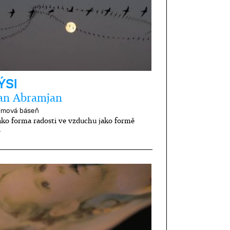
ÝSI
an Abramjan
ilmová báseň
ako forma radosti ve vzduchu jako formě
.