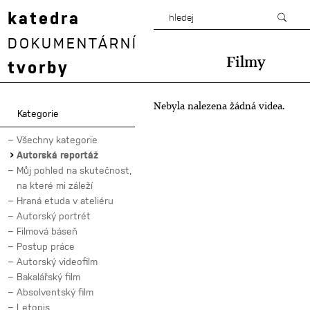
katedra
DOKUMENTÁRNÍ
Filmy
tvorby
Nebyla nalezena žádná videa.
Kategorie
Všechny kategorie
Autorská reportáž
Můj pohled na skutečnost,
na které mi záleží
Hraná etuda v ateliéru
Autorský portrét
Filmová báseň
Postup práce
Autorský videofilm
Bakalářský film
Absolventský film
Letopis