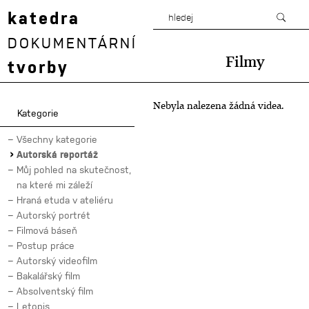
katedra
DOKUMENTÁRNÍ
Filmy
tvorby
Nebyla nalezena žádná videa.
Kategorie
Všechny kategorie
Autorská reportáž
Můj pohled na skutečnost,
na které mi záleží
Hraná etuda v ateliéru
Autorský portrét
Filmová báseň
Postup práce
Autorský videofilm
Bakalářský film
Absolventský film
Letopis