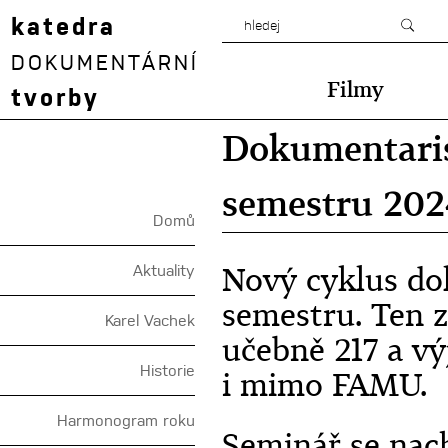
katedra
DOKUMENTÁRNÍ
Filmy
tvorby
Dokumentaris
semestru 202
Domů
Nový cyklus do
Aktuality
semestru. Ten z
Karel Vachek
učebně 217 a vý
Historie
i mimo FAMU.
Harmonogram roku
Seminář se nac