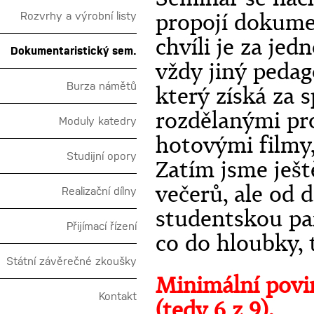
propojí dokumen
Rozvrhy a výrobní listy
chvíli je za je
Dokumentaristický sem.
vždy jiný pedag
Burza námětů
který získá za 
rozdělanými pro
Moduly katedry
hotovými filmy,
Studijní opory
Zatím jsme ješ
večerů, ale od 
Realizační dílny
studentskou pa
Přijímací řízení
co do hloubky, 
Státní závěrečné zkoušky
Minimální povin
Kontakt
(tedy 6 z 9).