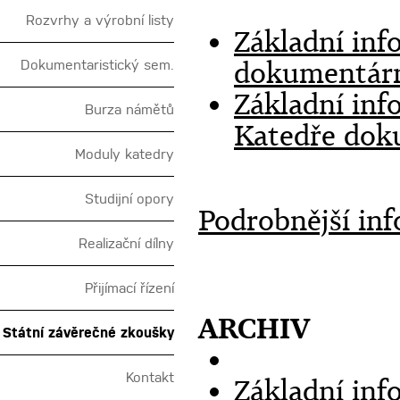
Rozvrhy a výrobní listy
Základní inf
dokumentárn
Dokumentaristický sem.
Základní inf
Burza námětů
Katedře dok
Moduly katedry
Studijní opory
Podrobnější in
Realizační dílny
Přijímací řízení
ARCHIV
Státní závěrečné zkoušky
Kontakt
Základní inf