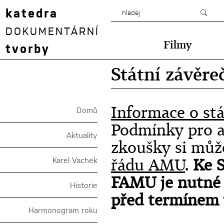
katedra
DOKUMENTÁRNÍ
Filmy
tvorby
Státní závěr
Informace o stá
Domů
Podmínky pro a
Aktuality
zkoušky si můž
řádu AMU
.
Ke 
Karel Vachek
FAMU je nutné s
Historie
před termínem 
Harmonogram roku